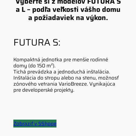
Vyberte si z modelov FUTURA S
a L – podľa veľkosti vášho domu
a požiadaviek na výkon.
FUTURA S:
Kompaktná jednotka pre menšie rodinné
domy (do 150 m²).
Tichá prevádzka a jednoduchá inštalácia.
Inštalácia do stropu alebo na stenu, možnosť
zónového vetrania VarioBreeze. Vynikajúca
pre developerské projekty.
Zobraziť v 5Shope