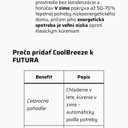
prostredie bez kondenzácie a
horúčav
V zime
pokrýva až 50–70 %
tepelnej potreby nízkoenergetického
domu, pričom jeho
energetická
spotreba je veľmi nízka
oproti
klasickým kúreniam
Prečo pridať CoolBreeze k
FUTURA
Benefit
Popis
Chladenie v
lete, kúrenie v
Celoročné
zime –
pohodlie
automaticky
podľa potreby