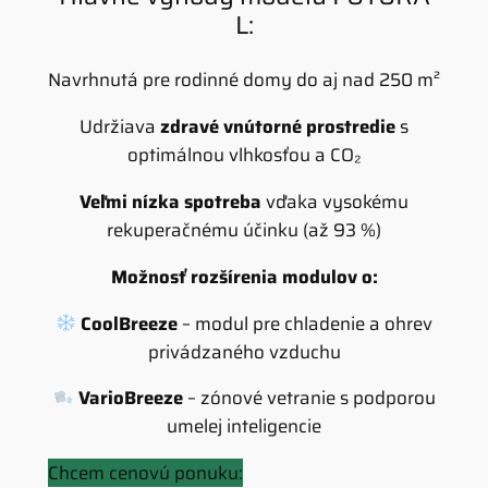
L:
Navrhnutá pre rodinné domy do aj nad 250 m²
Udržiava
zdravé vnútorné prostredie
s
optimálnou vlhkosťou a CO₂
Veľmi nízka spotreba
vďaka vysokému
rekuperačnému účinku (až 93 %)
Možnosť rozšírenia modulov o:
CoolBreeze
– modul pre chladenie a ohrev
privádzaného vzduchu
VarioBreeze
– zónové vetranie s podporou
umelej inteligencie
Chcem cenovú ponuku: