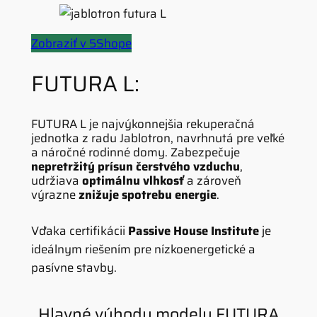
Zobraziť v 5Shope
FUTURA L:
FUTURA L je najvýkonnejšia rekuperačná
jednotka z radu Jablotron, navrhnutá pre veľké
a náročné rodinné domy. Zabezpečuje
nepretržitý prísun čerstvého vzduchu
,
udržiava
optimálnu vlhkosť
a zároveň
výrazne
znižuje spotrebu energie
.
Vďaka certifikácii
Passive House Institute
je
ideálnym riešením pre nízkoenergetické a
pasívne stavby.
Hlavné výhody modelu FUTURA