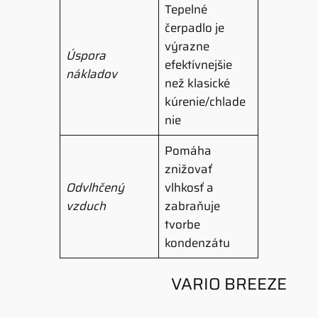
Tepelné
čerpadlo je
výrazne
Úspora
efektívnejšie
nákladov
než klasické
kúrenie/chlade
nie
Pomáha
znižovať
Odvlhčený
vlhkosť a
vzduch
zabraňuje
tvorbe
kondenzátu
VARIO BREEZE