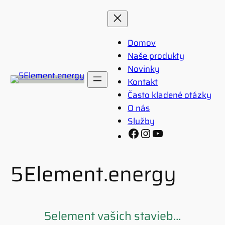
Prejsť
na
obsah
Domov
Naše produkty
Novinky
Kontakt
Často kladené otázky
O nás
Služby
Facebook
Instagram
YouTube
5Element.energy
5element vašich stavieb…